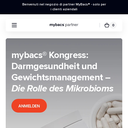
DIRETTAMENTE
Benvenuti nel negozio di partner MyBacs® - solo per
AL
i clienti aziendali
CONTENUTO
0
0
Carrello
Articolo
della
spesa
mybacs® Kongress:
Darmgesundheit und
Gewichtsmanagement –
Die Rolle des Mikrobioms
ANMELDEN