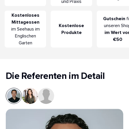
und Praxis
Kostenloses
Gutschein
f
Mittagessen
Kostenlose
unseren Sho
im Seehaus im
Produkte
im Wert vo
Englischen
€50
Garten
Die Referenten im Detail